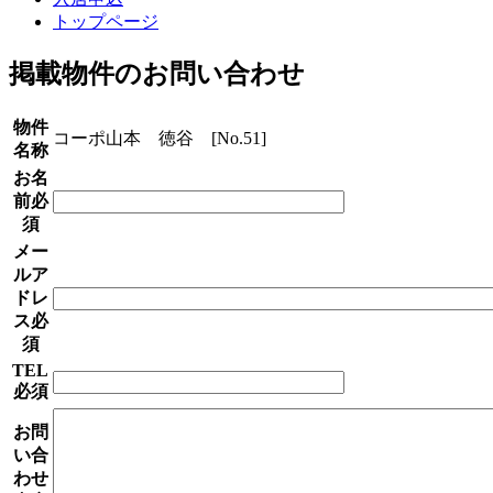
トップページ
掲載物件のお問い合わせ
物件
コーポ山本 徳谷 [No.51]
名称
お名
前
必
須
メー
ルア
ドレ
ス
必
須
TEL
必須
お問
い合
わせ